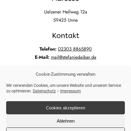
Uelzener Hellweg 12a
59425 Unna
Kontakt
Telefon:
02303 8865890
E-Mail:
mail@stefaniedaiber.de
Cookie-Zustimmung verwalten
Weitere Links
Wir verwenden Cookies, um unsere Website und unseren Service
zu optimieren.
Datenschutz
–
Impressum
Impressum
Datenschutz
Cookies akzeptieren
Ablehnen